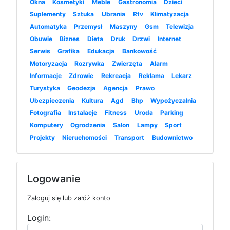
Okna
Kosmetyki
Meble
Gastronomia
Dzieci
Suplementy
Sztuka
Ubrania
Rtv
Klimatyzacja
Automatyka
Przemysł
Maszyny
Gsm
Telewizja
Obuwie
Biznes
Dieta
Druk
Drzwi
Internet
Serwis
Grafika
Edukacja
Bankowość
Motoryzacja
Rozrywka
Zwierzęta
Alarm
Informacje
Zdrowie
Rekreacja
Reklama
Lekarz
Turystyka
Geodezja
Agencja
Prawo
Ubezpieczenia
Kultura
Agd
Bhp
Wypożyczalnia
Fotografia
Instalacje
Fitness
Uroda
Parking
Komputery
Ogrodzenia
Salon
Lampy
Sport
Projekty
Nieruchomości
Transport
Budownictwo
Logowanie
Zaloguj się lub załóż konto
Login: