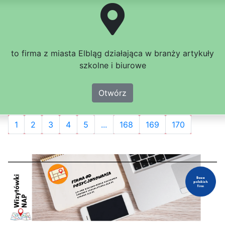
to firma z miasta Elbląg działająca w branży artykuły
szkolne i biurowe
Otwórz
1
2
3
4
5
...
168
169
170