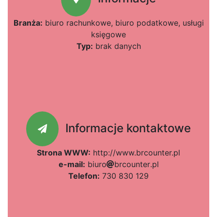
Branża:
biuro rachunkowe, biuro podatkowe, usługi
księgowe
Typ:
brak danych
Informacje kontaktowe
Strona WWW:
http://www.brcounter.pl
e-mail:
b
i
337
u
r
o
b
r
c
o
c57
u
e17
n
t
e
r
.
p
l
Telefon:
730 830 129