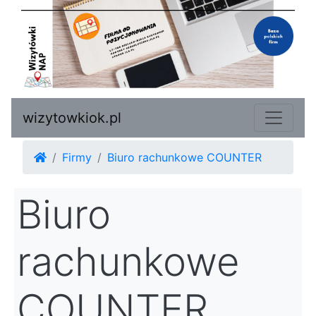
wizytowkiok.pl
Firmy
Biuro rachunkowe COUNTER
Biuro
rachunkowe
COUNTER