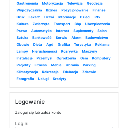
Gastronomia
Motoryzacja
Telewizja
Geodezja
Wypożyczalnia
Biznes
Pozycjonowanie
Finanse
Druk
Lekarz
Drzwi
Informacje
Dzieci
Rtv
Kultura
Zwierzęta
Transport
Bhp
Ubezpieczenia
Prawo
Automatyka
Internet
Suplementy
Salon
Sztuka
Bankowość
Serwis
Alarm
Budownictwo
Obuwie
Dieta
Agd
Grafika
Turystyka
Reklama
Lampy
Nieruchomości
Rozrywka
Maszyny
Instalacje
Przemysł
Ogrodzenia
Gsm
Komputery
Projekty
Fitness
Meble
Ubrania
Parking
Klimatyzacja
Rekreacja
Edukacja
Zdrowie
Fotografia
Usługi
Kredyty
Logowanie
Zaloguj się lub załóż konto
Login: