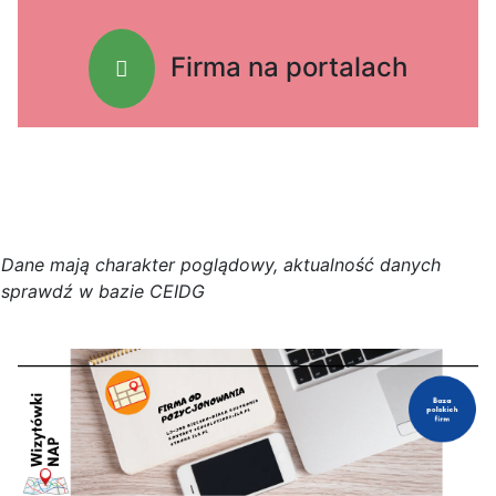
Firma na portalach
D
a
n
e
m
a
j
ą
c
h
a
r
a
k
t
e
r poglądowy,
a
k
t
u
a
l
n
o
ś
ć
d
a
n
y
c
h
s
p
r
a
w
d
ź w bazie CEIDG