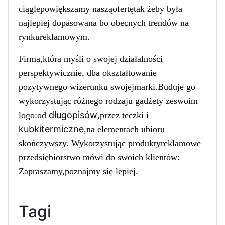
ciągle
powiększamy
naszą
ofertętak żeby była
najlepiej dopasowana bo obecnych trendów na
rynku
reklamowym
.
Firma,która myśli o swojej działalności
perspektywicznie, dba okształtowanie
pozytywnego wizerunku
swojejmarki
.Buduje go
wykorzystując różnego rodzaju gadżety z
eswoim
długopisów
logo
:od
,przez teczki i
kubkitermiczne
,na elementach ubioru
skończywszy. Wykorzystując
produkty
reklamowe
przedsiębiorstwo mówi do swoich klientów:
Zapraszamy,poznajmy się lepiej.
Tagi