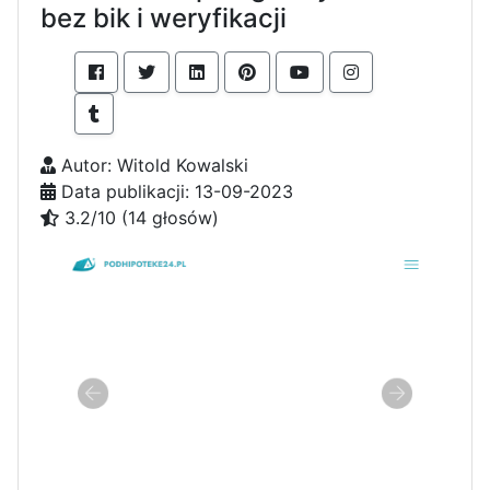
bez bik i weryfikacji
Autor: Witold Kowalski
Data publikacji: 13-09-2023
3.2/10 (14 głosów)
C
o
z
r
o
b
i
ć
,
a
b