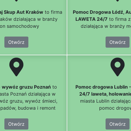
j Skup Aut Kraków
to firma
Pomoc Drogowa Łódź, Au
raków działająca w branży
LAWETA 24/7
to firma 
lon samochodowy
działająca w branży m
Otwórz
Otwórz
- wywóz gruzu Poznań
to
Pomoc drogowa Lublin 
iasta Poznań działająca w
24/7 laweta, holowani
wóz gruzu, wywóz śmieci,
miasta Lublin działają
padów, budowa i remont
pomoc drogo
Otwórz
Otwórz