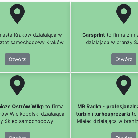
miasta Kraków działająca w
Carsprint
to firma z mi
sztat samochodowy Kraków
działająca w branży
Otwórz
Otwórz
nicze Ostrów Wlkp
to firma
MR Radka - profesjonaln
rów Wielkopolski działająca
turbin i turbosprężarki
to 
ży Sklep samochodowy
Mielec działająca w bran