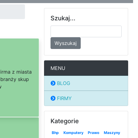
Szukaj...
Wyszukaj
MENU
firma z miasta
 branży skup
BLOG
w
FIRMY
Kategorie
Bhp
Komputery
Prawo
Maszyny