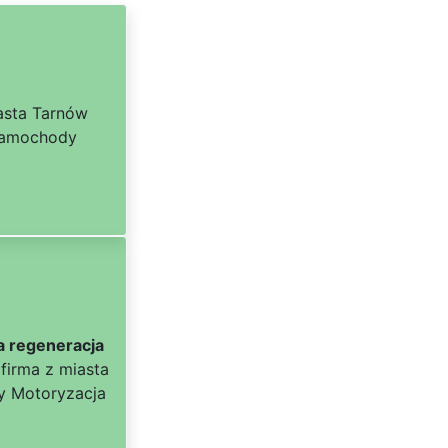
asta Tarnów
 Samochody
a regeneracja
firma z miasta
ży Motoryzacja