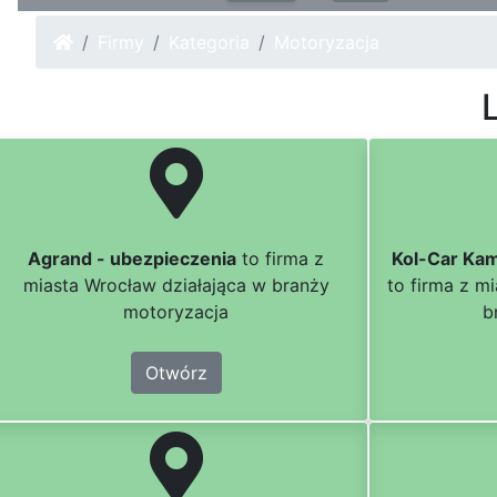
Firmy
Kategoria
Motoryzacja
L
Agrand - ubezpieczenia
to firma z
Kol-Car Ka
miasta Wrocław działająca w branży
to firma z m
motoryzacja
b
Otwórz