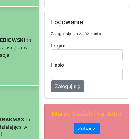
Logowanie
Zaloguj się lub załóż konto
ĘBIOWSKI
to
Login:
działająca w
acja
Hasło:
Zaloguj się
Marek Stożek Pro-Arbo
w KRAKMAX
to
działająca w
Zobacz
i