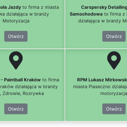
oła Jazdy
to firma z miasta
Carspersky Detailing
a działająca w branży
Samochodowa
to firma z
Motoryzacja
działająca w branży M
Otwórz
Otwórz
- Paintball Kraków
to firma
RPM Lukasz Mirkowsk
eraków działająca w branży
miasta Piaseczno działa
, Zdrowie, Rozrywka
motoryzacj
Otwórz
Otwórz