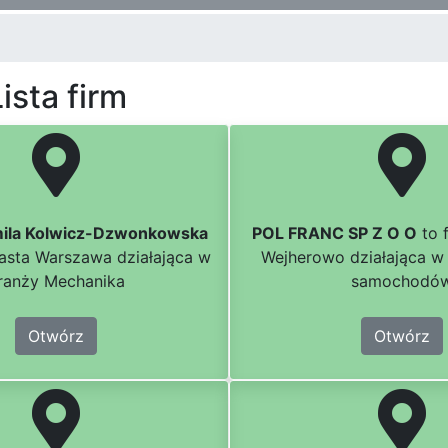
ista firm
mila Kolwicz-Dzwonkowska
POL FRANC SP Z O O
to 
iasta Warszawa działająca w
Wejherowo działająca w
ranży Mechanika
samochodó
Otwórz
Otwórz