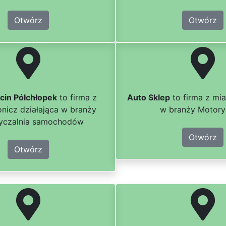
Otwórz
Otwórz
rcin Półchłopek
to firma z
Auto Sklep
to firma z mia
onicz działająca w branży
w branży Motory
yczalnia samochodów
Otwórz
Otwórz