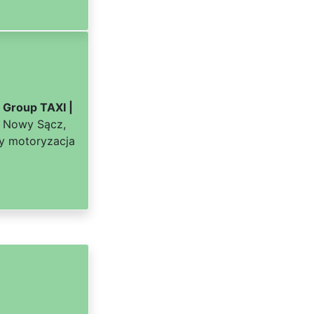
 Group TAXI |
a Nowy Sącz,
ży motoryzacja