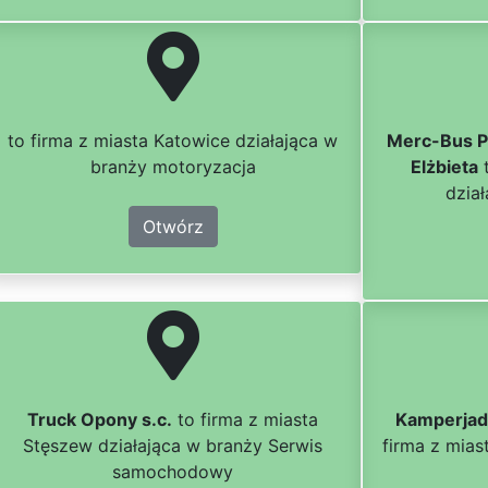
to firma z miasta Katowice działająca w
Merc-Bus Pi
branży motoryzacja
Elżbieta
t
dzia
Otwórz
Truck Opony s.c.
to firma z miasta
Kamperja
Stęszew działająca w branży Serwis
firma z mias
samochodowy