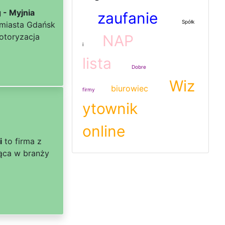
 - Myjnia
zaufanie
Spółk
 miasta Gdańsk
otoryzacja
NAP
i
lista
Dobre
Wiz
biurowiec
firmy
ytownik
online
i
to firma z
jąca w branży
a