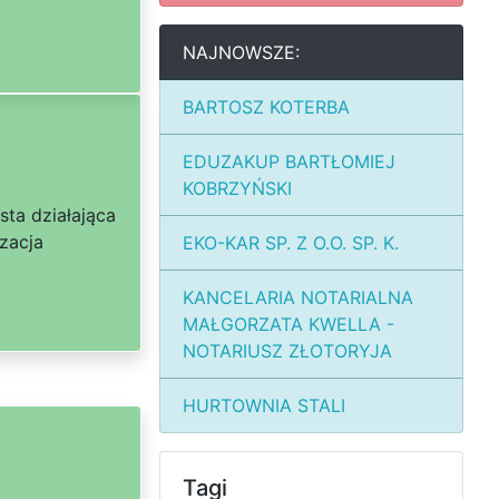
NAJNOWSZE:
BARTOSZ KOTERBA
EDUZAKUP BARTŁOMIEJ
KOBRZYŃSKI
sta działająca
zacja
EKO-KAR SP. Z O.O. SP. K.
KANCELARIA NOTARIALNA
MAŁGORZATA KWELLA -
NOTARIUSZ ZŁOTORYJA
HURTOWNIA STALI
Tagi