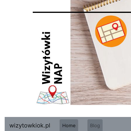
wizytowkiok.pl
Home
Blog