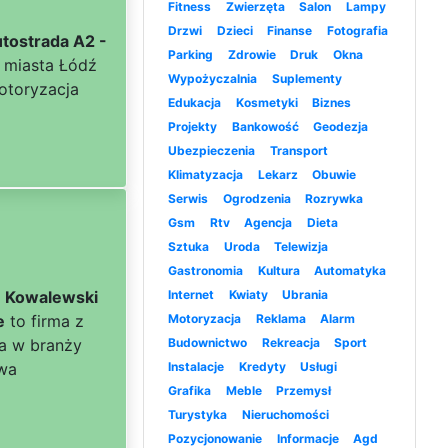
Fitness
Zwierzęta
Salon
Lampy
Drzwi
Dzieci
Finanse
Fotografia
tostrada A2 -
Parking
Zdrowie
Druk
Okna
z miasta Łódź
Wypożyczalnia
Suplementy
otoryzacja
Edukacja
Kosmetyki
Biznes
Projekty
Bankowość
Geodezja
Ubezpieczenia
Transport
Klimatyzacja
Lekarz
Obuwie
Serwis
Ogrodzenia
Rozrywka
Gsm
Rtv
Agencja
Dieta
Sztuka
Uroda
Telewizja
Gastronomia
Kultura
Automatyka
- Kowalewski
Internet
Kwiaty
Ubrania
e
to firma z
Motoryzacja
Reklama
Alarm
ca w branży
Budownictwo
Rekreacja
Sport
wa
Instalacje
Kredyty
Usługi
Grafika
Meble
Przemysł
Turystyka
Nieruchomości
Pozycjonowanie
Informacje
Agd