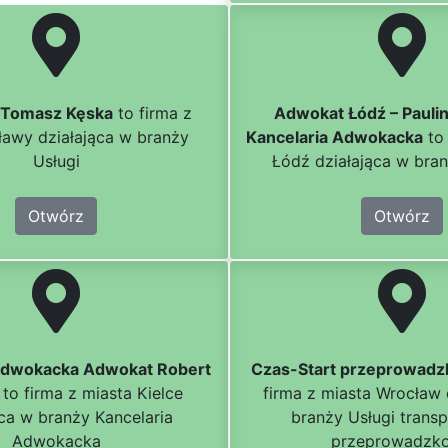
 Tomasz Kęska
to firma z
Adwokat Łódź – Paulin
ławy działająca w branży
Kancelaria Adwokacka
to 
Usługi
Łódź działająca w bra
Otwórz
Otwórz
Adwokacka Adwokat Robert
Czas-Start przeprowadz
to firma z miasta Kielce
firma z miasta Wrocław 
ąca w branży Kancelaria
branży Usługi trans
Adwokacka
przeprowadzk