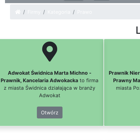
Firmy
Kategoria
Prawo
L
Adwokat Świdnica Marta Michno -
Prawnik Nie
Prawnik, Kancelaria Adwokacka
to firma
Prawny Ma
z miasta Świdnica działająca w branży
miasta Po
Adwokat
Otwórz