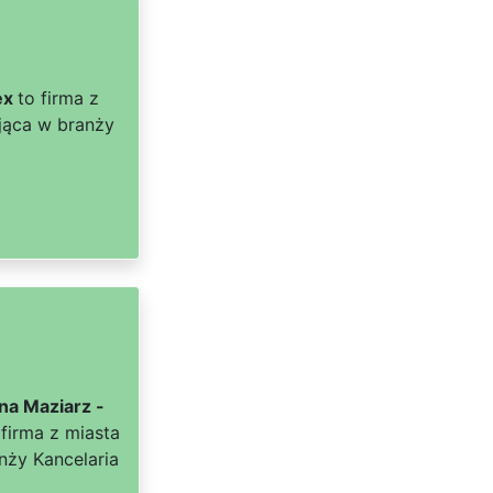
ex
to firma z
jąca w branży
na Maziarz -
firma z miasta
nży Kancelaria