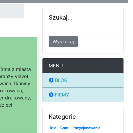
Szukaj...
Wyszukaj
MENU
firma z miasta
ranży velvet
BLOG
wana, tkaniny
drukowana,
FIRMY
ter drukowany,
dzieci
Kategorie
Rtv
Gsm
Pozycjonowanie