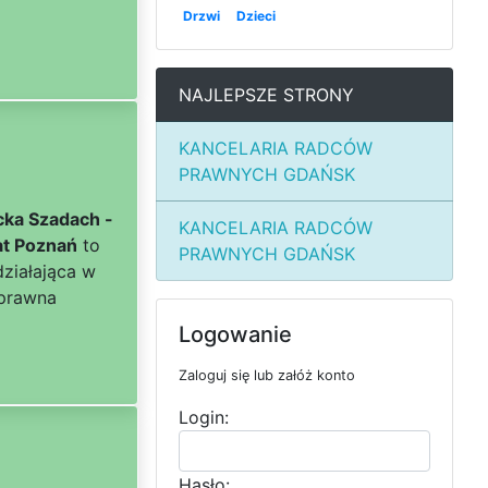
Drzwi
Dzieci
NAJLEPSZE STRONY
KANCELARIA RADCÓW
PRAWNYCH GDAŃSK
cka Szadach -
KANCELARIA RADCÓW
at Poznań
to
PRAWNYCH GDAŃSK
działająca w
 prawna
Logowanie
Zaloguj się lub załóż konto
Login:
Hasło: