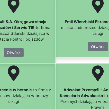
lt S.A. Okręgowa stacja
Emil Wierzbicki Eltram
jazdów i Serwis TIR
to firma
miasta Jednorożec działa
uszcz Gdański działająca w
usługi
tacja kontroli pojazdów
Otwórz
Otwórz
cenie w betonie
to firma z
Adwokat Przemyśl - An
echów działająca w branży
Kancelaria Adwokacka
to 
usługi
Przemyśl działająca w bra
Prawna