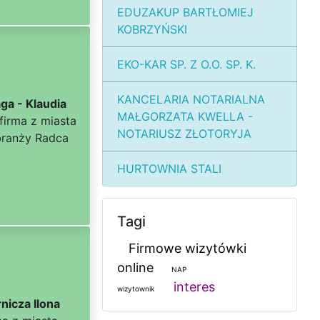
EDUZAKUP BARTŁOMIEJ
KOBRZYŃSKI
EKO-KAR SP. Z O.O. SP. K.
KANCELARIA NOTARIALNA
a - Klaudia
MAŁGORZATA KWELLA -
firma z miasta
NOTARIUSZ ZŁOTORYJA
branży Radca
HURTOWNIA STALI
Tagi
Firmowe wizytówki
online
NAP
interes
wizytownik
icza Ilona