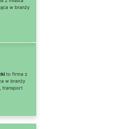
ma z miasta
jąca w branży
zki
to firma z
ca w branży
, transport