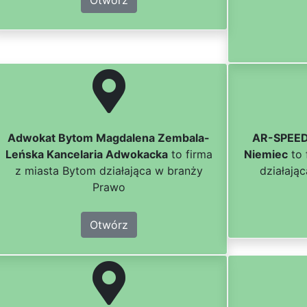
Otwórz
Adwokat Bytom Magdalena Zembala-
AR-SPEED 
Leńska Kancelaria Adwokacka
to firma
Niemiec
to 
z miasta Bytom działająca w branży
działają
Prawo
Otwórz