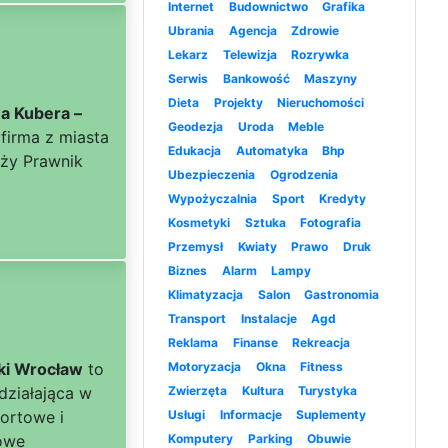
Internet
Budownictwo
Grafika
Ubrania
Agencja
Zdrowie
Lekarz
Telewizja
Rozrywka
Serwis
Bankowość
Maszyny
Dieta
Projekty
Nieruchomości
a Kubera –
Geodezja
Uroda
Meble
firma z miasta
Edukacja
Automatyka
Bhp
nży Prawnik
Ubezpieczenia
Ogrodzenia
Wypożyczalnia
Sport
Kredyty
Kosmetyki
Sztuka
Fotografia
Przemysł
Kwiaty
Prawo
Druk
Biznes
Alarm
Lampy
Klimatyzacja
Salon
Gastronomia
Transport
Instalacje
Agd
Reklama
Finanse
Rekreacja
ki Wrocław
to
Motoryzacja
Okna
Fitness
działająca w
Zwierzęta
Kultura
Turystyka
portowe i
Usługi
Informacje
Suplementy
owe
Komputery
Parking
Obuwie