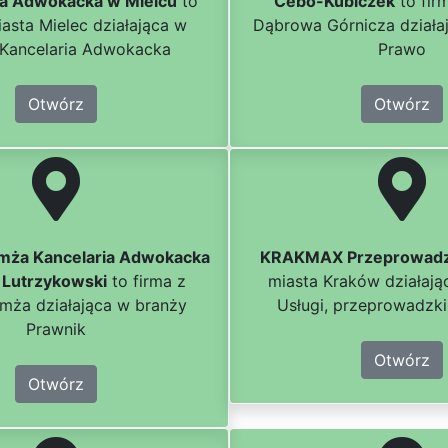
ia Adwokacka w Mielcu
to
Cebo-Kubiczek
to fir
iasta Mielec działająca w
Dąbrowa Górnicza działa
 Kancelaria Adwokacka
Prawo
Otwórz
Otwórz
mża Kancelaria Adwokacka
KRAKMAX Przeprowad
 Lutrzykowski
to firma z
miasta Kraków działają
mża działająca w branży
Usługi, przeprowadzki
Prawnik
Otwórz
Otwórz