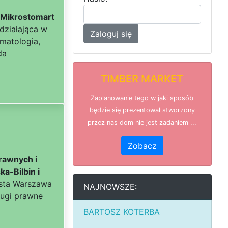
 Mikrostomart
 działająca w
Zaloguj się
matologia,
da
TIMBER MARKET
Zaplanowanie tego w jaki sposób
będzie się prezentował stworzony
przez nas dom nie jest zadaniem ...
Zobacz
rawnych i
a-Bilbin i
asta Warszawa
NAJNOWSZE:
ługi prawne
BARTOSZ KOTERBA