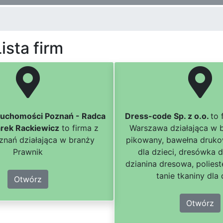
ista firm
ruchomości Poznań - Radca
Dress-code Sp. z o.o.
to 
rek Rackiewicz
to firma z
Warszawa działająca w b
znań działająca w branży
pikowany, bawełna druko
Prawnik
dla dzieci, dresówka 
dzianina dresowa, polies
tanie tkaniny dla 
Otwórz
Otwórz