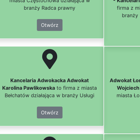
miasta Częstochowa działająca w
- Kancelar
branży Radca prawny
firma z m
branży
Otwórz
Kancelaria Adwokacka Adwokat
Adwokat Ło
Karolina Pawlikowska
to firma z miasta
Wojciech
Bełchatów działająca w branży Usługi
miasta Ło
Otwórz