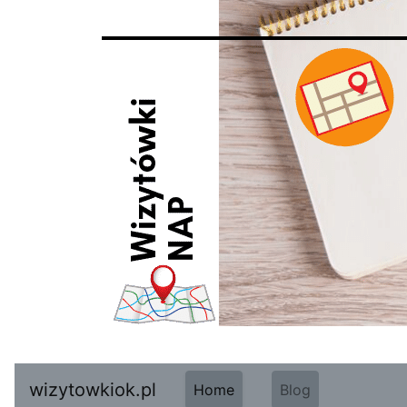
wizytowkiok.pl
Home
Blog