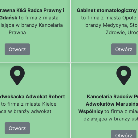
Prawna K&S Radca Prawny i
Gabinet stomatologiczny
Gdańsk
to firma z miasta
to firma z miasta Opole
łająca w branży Kancelaria
branży Medycyna, Sto
Prawna
Zdrowie, Uro
Otwórz
Otwórz
Adwokacka Adwokat Robert
Kancelaria Radców P
to firma z miasta Kielce
Adwokatów Marusińsk
jąca w branży adwokat
Wspólnicy
to firma z mi
działająca w branży us
Otwórz
Otwórz