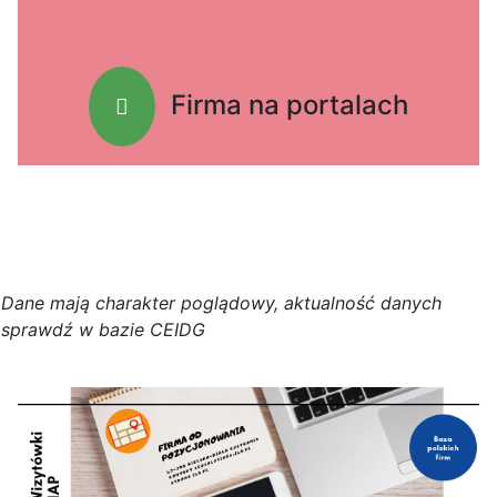
Firma na portalach
D
a
n
e
m
a
j
ą
c
h
a
r
a
k
t
e
r poglądowy,
a
k
t
u
a
l
n
o
ś
ć
d
a
n
y
c
h
s
p
r
a
w
d
ź w bazie CEIDG