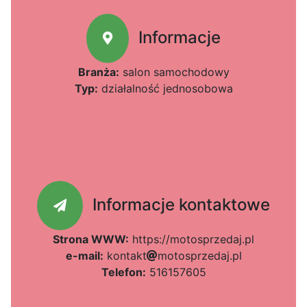
Informacje
Branża:
salon samochodowy
Typ:
działalność jednosobowa
Informacje kontaktowe
Strona WWW:
https://motosprzedaj.pl
e-mail:
k
e
o
n
t
a
k
t
87
m
o
t
7a
o
s
p
r
z
e
81
d
a
j
69d
.
p
8
l
Telefon:
516157605