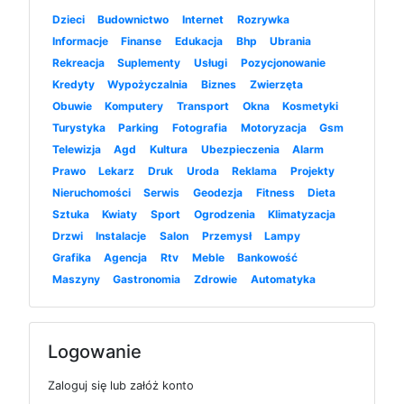
Dzieci
Budownictwo
Internet
Rozrywka
Informacje
Finanse
Edukacja
Bhp
Ubrania
Rekreacja
Suplementy
Usługi
Pozycjonowanie
Kredyty
Wypożyczalnia
Biznes
Zwierzęta
Obuwie
Komputery
Transport
Okna
Kosmetyki
Turystyka
Parking
Fotografia
Motoryzacja
Gsm
Telewizja
Agd
Kultura
Ubezpieczenia
Alarm
Prawo
Lekarz
Druk
Uroda
Reklama
Projekty
Nieruchomości
Serwis
Geodezja
Fitness
Dieta
Sztuka
Kwiaty
Sport
Ogrodzenia
Klimatyzacja
Drzwi
Instalacje
Salon
Przemysł
Lampy
Grafika
Agencja
Rtv
Meble
Bankowość
Maszyny
Gastronomia
Zdrowie
Automatyka
Logowanie
Zaloguj się lub załóż konto