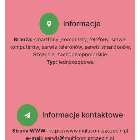
Informacje
Branża:
smartfony ,komputery, telefony, serwis
komputerów, serwis telefonów, serwis smartfonów,
Szczecin, zachodniopomorskie
Typ:
jednoosobowa
Informacje kontaktowe
Strona WWW:
https://www.multicom.szczecin.pl
e-mail:
s
e
r
w
3
i
s
m
u
e21
l
t
i
c
o
m
.
s
z
c
z
e
c
a4
i
n
d1e
.
p
l