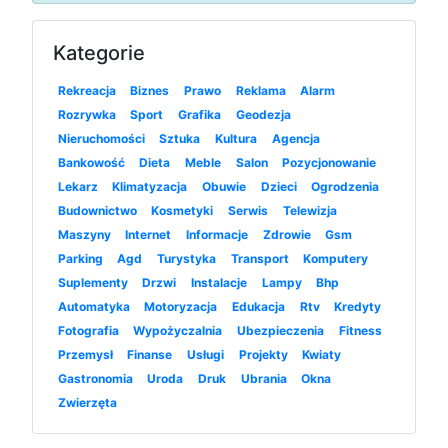
Kategorie
Rekreacja
Biznes
Prawo
Reklama
Alarm
Rozrywka
Sport
Grafika
Geodezja
Nieruchomości
Sztuka
Kultura
Agencja
Bankowość
Dieta
Meble
Salon
Pozycjonowanie
Lekarz
Klimatyzacja
Obuwie
Dzieci
Ogrodzenia
Budownictwo
Kosmetyki
Serwis
Telewizja
Maszyny
Internet
Informacje
Zdrowie
Gsm
Parking
Agd
Turystyka
Transport
Komputery
Suplementy
Drzwi
Instalacje
Lampy
Bhp
Automatyka
Motoryzacja
Edukacja
Rtv
Kredyty
Fotografia
Wypożyczalnia
Ubezpieczenia
Fitness
Przemysł
Finanse
Usługi
Projekty
Kwiaty
Gastronomia
Uroda
Druk
Ubrania
Okna
Zwierzęta