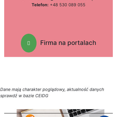
Telefon:
+48 530 089 055
Firma na portalach
D
a
n
e
m
a
j
ą
c
h
a
r
a
k
t
e
r poglądowy,
a
k
t
u
a
l
n
o
ś
ć
d
a
n
y
c
h
s
p
r
a
w
d
ź w bazie CEIDG