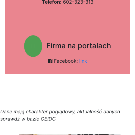
Telefon:
602-323-313
Firma na portalach
Facebook:
link
D
a
n
e
m
a
j
ą
c
h
a
r
a
k
t
e
r poglądowy,
a
k
t
u
a
l
n
o
ś
ć
d
a
n
y
c
h
s
p
r
a
w
d
ź w bazie CEIDG