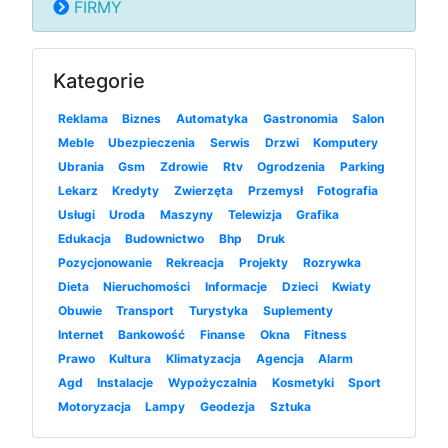
FIRMY
Kategorie
Reklama
Biznes
Automatyka
Gastronomia
Salon
Meble
Ubezpieczenia
Serwis
Drzwi
Komputery
Ubrania
Gsm
Zdrowie
Rtv
Ogrodzenia
Parking
Lekarz
Kredyty
Zwierzęta
Przemysł
Fotografia
Usługi
Uroda
Maszyny
Telewizja
Grafika
Edukacja
Budownictwo
Bhp
Druk
Pozycjonowanie
Rekreacja
Projekty
Rozrywka
Dieta
Nieruchomości
Informacje
Dzieci
Kwiaty
Obuwie
Transport
Turystyka
Suplementy
Internet
Bankowość
Finanse
Okna
Fitness
Prawo
Kultura
Klimatyzacja
Agencja
Alarm
Agd
Instalacje
Wypożyczalnia
Kosmetyki
Sport
Motoryzacja
Lampy
Geodezja
Sztuka