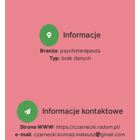
Informacje
Branża:
psychoterapeuta
Typ:
brak danych
Informacje kontaktowe
Strona WWW:
https://czarnecki.radom.pl/
e-mail:
c
z
f
a
r
n
e
c
k
944
i
.
k
o
4e
n
r
a36
a
b4
d
.
m
a
t
e
u
s
z
g
m
a
i
l
.
05
c
o
m