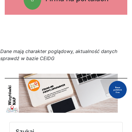
D
a
n
e
m
a
j
ą
c
h
a
r
a
k
t
e
r poglądowy,
a
k
t
u
a
l
n
o
ś
ć
d
a
n
y
c
h
s
p
r
a
w
d
ź w bazie CEIDG
Szukaj...