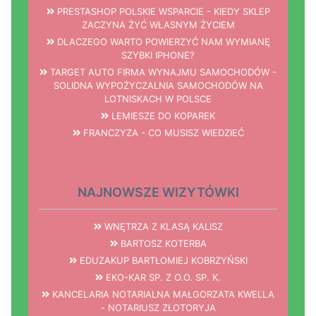
PRESTASHOP POLSKIE WSPARCIE - KIEDY SKLEP
ZACZYNA ŻYĆ WŁASNYM ŻYCIEM
DLACZEGO WARTO POWIERZYĆ NAM WYMIANĘ
SZYBKI IPHONE?
TARGET AUTO FIRMA WYNAJMU SAMOCHODÓW -
SOLIDNA WYPOŻYCZALNIA SAMOCHODÓW NA
LOTNISKACH W POLSCE
LEMIESZE DO KOPAREK
FRANCZYZA - CO MUSISZ WIEDZIEĆ
NAJNOWSZE WIZYTÓWKI
WNĘTRZA Z KLASĄ KALISZ
BARTOSZ KOTERBA
EDUZAKUP BARTŁOMIEJ KOBRZYŃSKI
EKO-KAR SP. Z O.O. SP. K.
KANCELARIA NOTARIALNA MAŁGORZATA KWELLA
- NOTARIUSZ ZŁOTORYJA