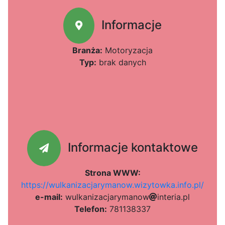
Informacje
Branża:
Motoryzacja
Typ:
brak danych
Informacje kontaktowe
Strona WWW:
https://wulkanizacjarymanow.wizytowka.info.pl/
e-mail:
8
w
u
f2
l
0b
k
6b
a
n
i
z
d9
a
dc6
c
j
a
r
y
m
a
n
o
w
c
i
9
n
t
e
r
70
i
a
.
p
l
Telefon:
781138337