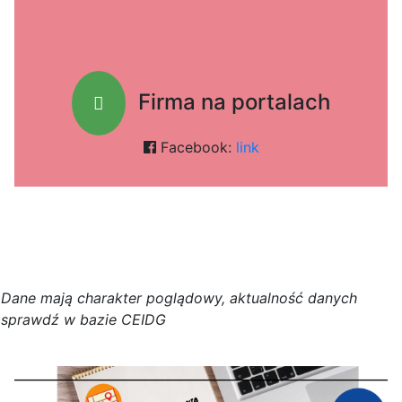
Firma na portalach
Facebook:
link
D
a
n
e
m
a
j
ą
c
h
a
r
a
k
t
e
r poglądowy,
a
k
t
u
a
l
n
o
ś
ć
d
a
n
y
c
h
s
p
r
a
w
d
ź w bazie CEIDG