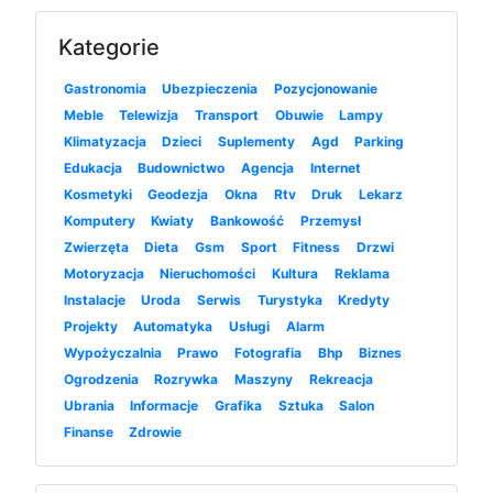
Kategorie
Gastronomia
Ubezpieczenia
Pozycjonowanie
Meble
Telewizja
Transport
Obuwie
Lampy
Klimatyzacja
Dzieci
Suplementy
Agd
Parking
Edukacja
Budownictwo
Agencja
Internet
Kosmetyki
Geodezja
Okna
Rtv
Druk
Lekarz
Komputery
Kwiaty
Bankowość
Przemysł
Zwierzęta
Dieta
Gsm
Sport
Fitness
Drzwi
Motoryzacja
Nieruchomości
Kultura
Reklama
Instalacje
Uroda
Serwis
Turystyka
Kredyty
Projekty
Automatyka
Usługi
Alarm
Wypożyczalnia
Prawo
Fotografia
Bhp
Biznes
Ogrodzenia
Rozrywka
Maszyny
Rekreacja
Ubrania
Informacje
Grafika
Sztuka
Salon
Finanse
Zdrowie