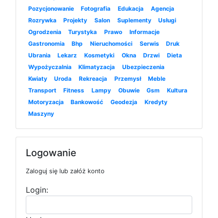
Pozycjonowanie
Fotografia
Edukacja
Agencja
Rozrywka
Projekty
Salon
Suplementy
Usługi
Ogrodzenia
Turystyka
Prawo
Informacje
Gastronomia
Bhp
Nieruchomości
Serwis
Druk
Ubrania
Lekarz
Kosmetyki
Okna
Drzwi
Dieta
Wypożyczalnia
Klimatyzacja
Ubezpieczenia
Kwiaty
Uroda
Rekreacja
Przemysł
Meble
Transport
Fitness
Lampy
Obuwie
Gsm
Kultura
Motoryzacja
Bankowość
Geodezja
Kredyty
Maszyny
Logowanie
Zaloguj się lub załóż konto
Login: