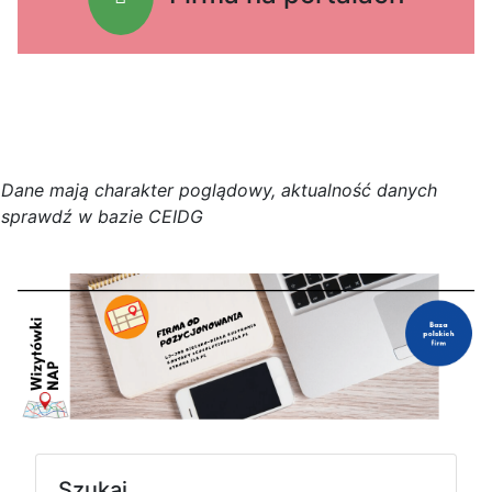
D
a
n
e
m
a
j
ą
c
h
a
r
a
k
t
e
r poglądowy,
a
k
t
u
a
l
n
o
ś
ć
d
a
n
y
c
h
s
p
r
a
w
d
ź w bazie CEIDG
Szukaj...