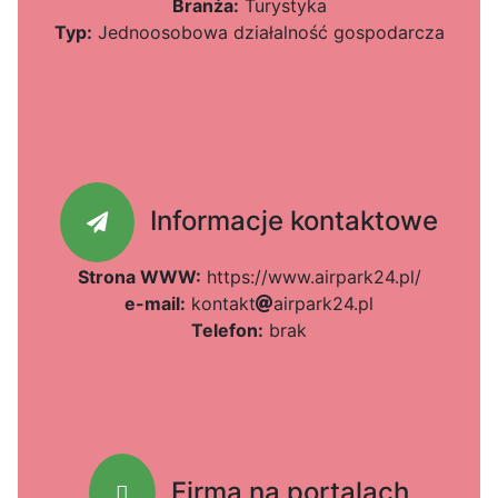
Branża:
Turystyka
Typ:
Jednoosobowa działalność gospodarcza
Informacje kontaktowe
Strona WWW:
https://www.airpark24.pl/
e-mail:
k
o
n
t
a
k
t
a
6e
i
r
p
8
a
r
k
52
2
4
.
p
l
Telefon:
brak
Firma na portalach