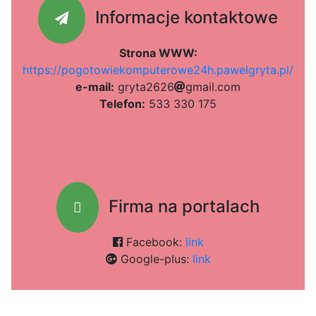
Informacje kontaktowe
Strona WWW:
https://pogotowiekomputerowe24h.pawelgryta.pl/
e-mail:
g
e5a
r
y
t
a
2
6
2
6
g
m
a
i
b13
l
.
c
f3d
o
m
Telefon:
533 330 175
Firma na portalach
Facebook:
link
Google-plus:
link