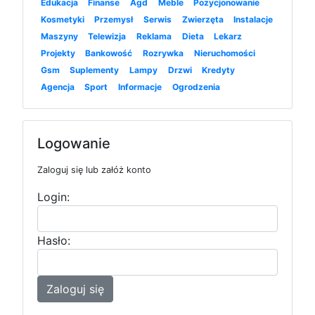
Edukacja
Finanse
Agd
Meble
Pozycjonowanie
Kosmetyki
Przemysł
Serwis
Zwierzęta
Instalacje
Maszyny
Telewizja
Reklama
Dieta
Lekarz
Projekty
Bankowość
Rozrywka
Nieruchomości
Gsm
Suplementy
Lampy
Drzwi
Kredyty
Agencja
Sport
Informacje
Ogrodzenia
Logowanie
Zaloguj się lub załóż konto
Login:
Hasło:
Zaloguj się