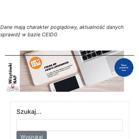
D
a
n
e
m
a
j
ą
c
h
a
r
a
k
t
e
r poglądowy,
a
k
t
u
a
l
n
o
ś
ć
d
a
n
y
c
h
s
p
r
a
w
d
ź w bazie CEIDG
Szukaj...
Wyszukaj