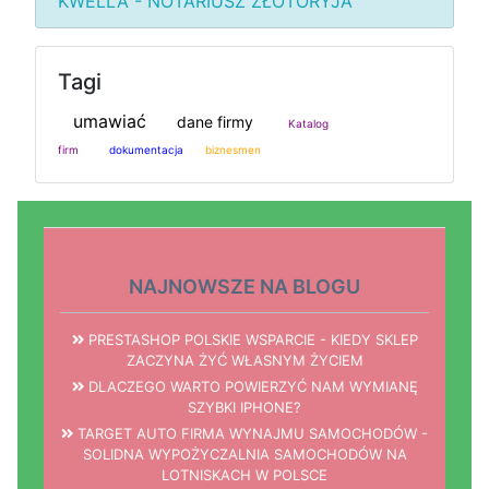
KWELLA - NOTARIUSZ ZŁOTORYJA
Tagi
umawiać
dane firmy
Katalog
firm
dokumentacja
biznesmen
NAJNOWSZE NA BLOGU
PRESTASHOP POLSKIE WSPARCIE - KIEDY SKLEP
ZACZYNA ŻYĆ WŁASNYM ŻYCIEM
DLACZEGO WARTO POWIERZYĆ NAM WYMIANĘ
SZYBKI IPHONE?
TARGET AUTO FIRMA WYNAJMU SAMOCHODÓW -
SOLIDNA WYPOŻYCZALNIA SAMOCHODÓW NA
LOTNISKACH W POLSCE