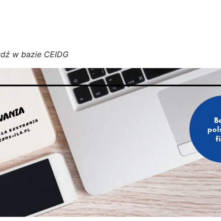
w
d
ź w bazie CEIDG