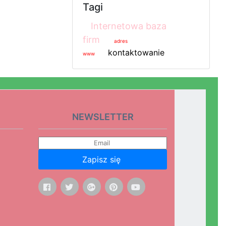
Tagi
Internetowa baza
firm
adres
kontaktowanie
www
NEWSLETTER
Zapisz się