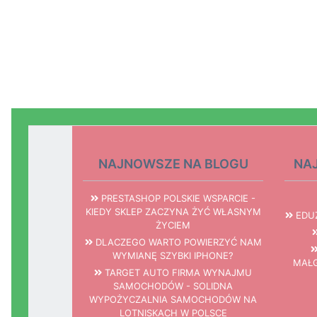
NAJNOWSZE NA BLOGU
NA
PRESTASHOP POLSKIE WSPARCIE -
KIEDY SKLEP ZACZYNA ŻYĆ WŁASNYM
EDUZ
ŻYCIEM
DLACZEGO WARTO POWIERZYĆ NAM
WYMIANĘ SZYBKI IPHONE?
MAŁG
TARGET AUTO FIRMA WYNAJMU
SAMOCHODÓW - SOLIDNA
WYPOŻYCZALNIA SAMOCHODÓW NA
LOTNISKACH W POLSCE