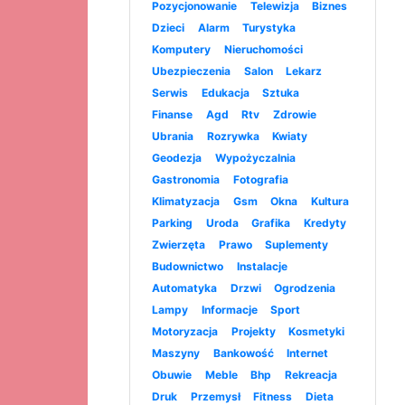
Pozycjonowanie
Telewizja
Biznes
Dzieci
Alarm
Turystyka
Komputery
Nieruchomości
Ubezpieczenia
Salon
Lekarz
Serwis
Edukacja
Sztuka
Finanse
Agd
Rtv
Zdrowie
Ubrania
Rozrywka
Kwiaty
Geodezja
Wypożyczalnia
Gastronomia
Fotografia
Klimatyzacja
Gsm
Okna
Kultura
Parking
Uroda
Grafika
Kredyty
Zwierzęta
Prawo
Suplementy
Budownictwo
Instalacje
Automatyka
Drzwi
Ogrodzenia
Lampy
Informacje
Sport
Motoryzacja
Projekty
Kosmetyki
Maszyny
Bankowość
Internet
Obuwie
Meble
Bhp
Rekreacja
Druk
Przemysł
Fitness
Dieta