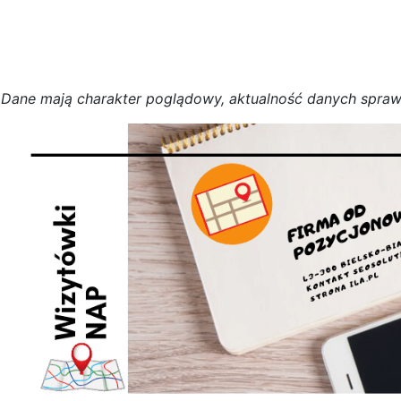
D
a
n
e
m
a
j
ą
c
h
a
r
a
k
t
e
r poglądowy,
a
k
t
u
a
l
n
o
ś
ć
d
a
n
y
c
h
s
p
r
a