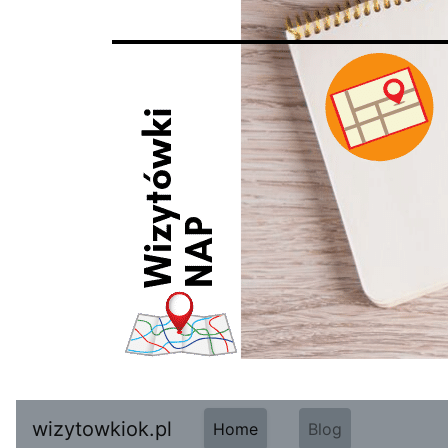
wizytowkiok.pl
Home
Blog