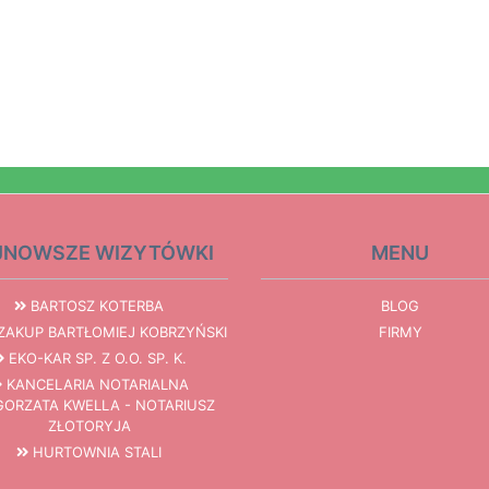
JNOWSZE WIZYTÓWKI
MENU
BARTOSZ KOTERBA
BLOG
AKUP BARTŁOMIEJ KOBRZYŃSKI
FIRMY
EKO-KAR SP. Z O.O. SP. K.
KANCELARIA NOTARIALNA
ORZATA KWELLA - NOTARIUSZ
ZŁOTORYJA
HURTOWNIA STALI