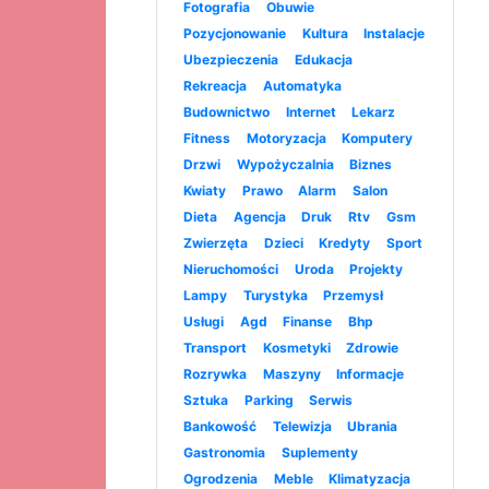
Fotografia
Obuwie
Pozycjonowanie
Kultura
Instalacje
Ubezpieczenia
Edukacja
Rekreacja
Automatyka
Budownictwo
Internet
Lekarz
Fitness
Motoryzacja
Komputery
Drzwi
Wypożyczalnia
Biznes
Kwiaty
Prawo
Alarm
Salon
Dieta
Agencja
Druk
Rtv
Gsm
Zwierzęta
Dzieci
Kredyty
Sport
Nieruchomości
Uroda
Projekty
Lampy
Turystyka
Przemysł
Usługi
Agd
Finanse
Bhp
Transport
Kosmetyki
Zdrowie
Rozrywka
Maszyny
Informacje
Sztuka
Parking
Serwis
Bankowość
Telewizja
Ubrania
Gastronomia
Suplementy
Ogrodzenia
Meble
Klimatyzacja