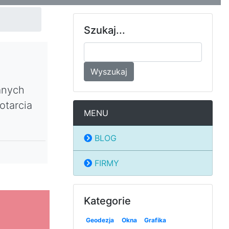
Szukaj...
Wyszukaj
anych
otarcia
MENU
BLOG
FIRMY
Kategorie
Geodezja
Okna
Grafika