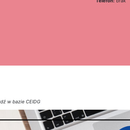
Telefon:
brak
w
d
ź w bazie CEIDG