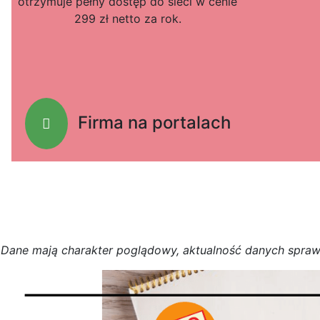
otrzymuje pełny dostęp do sieci w cenie
299 zł netto za rok.
Firma na portalach
D
a
n
e
m
a
j
ą
c
h
a
r
a
k
t
e
r poglądowy,
a
k
t
u
a
l
n
o
ś
ć
d
a
n
y
c
h
s
p
r
a