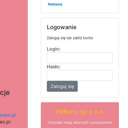
Reklama
Logowanie
Zaloguj się lub załóż konto
Login:
Hasło:
Zaloguj się
cje
e
PillBerry sp. z o.o.
awseo.pl
e
o
.
94
p
l
Odżywki mają własnych sympatyków