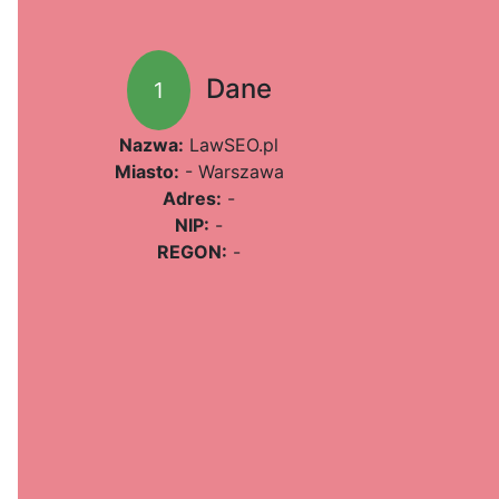
Dane
1
Nazwa:
LawSEO.pl
Miasto:
- Warszawa
Adres:
-
NIP:
-
REGON:
-