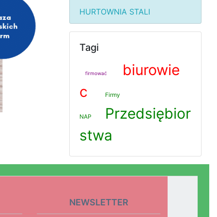
HURTOWNIA STALI
Tagi
biurowie
firmować
c
Firmy
Przedsiębior
NAP
stwa
NEWSLETTER