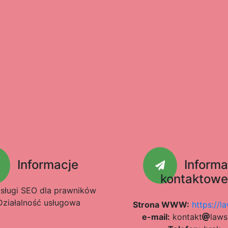
Informacje
Informa
kontaktow
sługi SEO dla prawników
ziałalność usługowa
Strona WWW:
https://l
e-mail:
k
9a
o
672
n
t
a
k
t
l
65
a
87
w
s