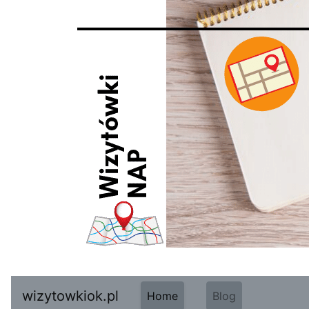
wizytowkiok.pl
Home
Blog