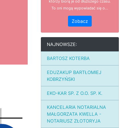
którzy biorą je od dłuższego czasu.
To oni mogą wypowiadać się o...
Zobacz
NAJNOWSZE:
BARTOSZ KOTERBA
EDUZAKUP BARTŁOMIEJ
KOBRZYŃSKI
EKO-KAR SP. Z O.O. SP. K.
KANCELARIA NOTARIALNA
MAŁGORZATA KWELLA -
NOTARIUSZ ZŁOTORYJA