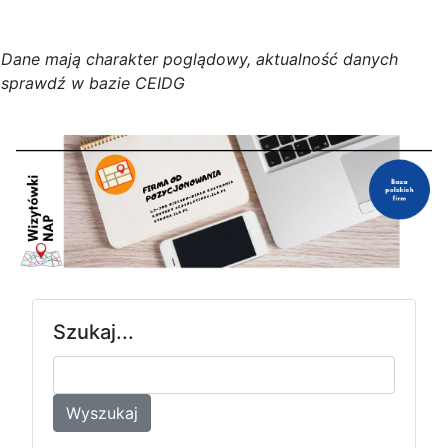
D
a
n
e
m
a
j
ą
c
h
a
r
a
k
t
e
r poglądowy,
a
k
t
u
a
l
n
o
ś
ć
d
a
n
y
c
h
s
p
r
a
w
d
ź w bazie CEIDG
Szukaj...
Wyszukaj