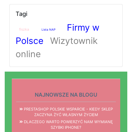
Tagi
Firmy w
fiszka
Lista NAP
Polsce
Wizytownik
online
NAJNOWSZE NA BLOGU
PRESTASHOP POLSKIE WSPARCIE - KIEDY SKLEP
ZACZYNA ŻYĆ WŁASNYM ŻYCIEM
DLACZEGO WARTO POWIERZYĆ NAM WYMIANĘ
SZYBKI IPHONE?