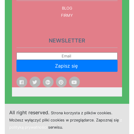
BLOG
FIRMY
NEWSLETTER
Zapisz się
All right reserved.
Strona
k
o
r
z
y
s
t
a z plików cookies.
M
o
ż
e
s
z
w
y
ł
ą
c
z
y
ć
p
l
i
k
i
c
o
o
k
i
e
s w przeglądarce.
Z
a
p
o
z
n
a
j
s
i
ę
z
polityką prywatności
s
e
r
w
i
s
u.