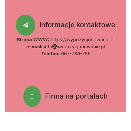
Informacje kontaktowe
Strona WWW:
https://wypozycjonowanie.pl
e-mail:
b
i
n
2d
f
o
w
y
p
o
9
z
y
cdc
c
7ae
j
o
n
o
9b
w
a
n
1af
i
e
.
p
39e
l
Telefon:
667-789-789
Firma na portalach