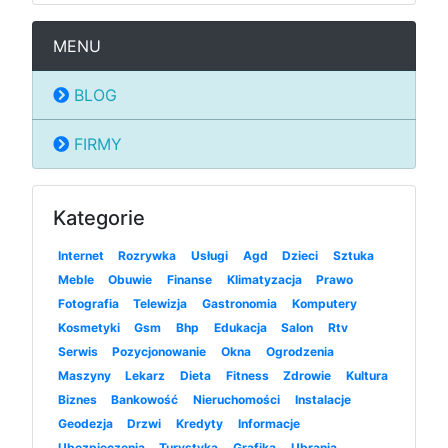
MENU
BLOG
FIRMY
Kategorie
Internet
Rozrywka
Usługi
Agd
Dzieci
Sztuka
Meble
Obuwie
Finanse
Klimatyzacja
Prawo
Fotografia
Telewizja
Gastronomia
Komputery
Kosmetyki
Gsm
Bhp
Edukacja
Salon
Rtv
Serwis
Pozycjonowanie
Okna
Ogrodzenia
Maszyny
Lekarz
Dieta
Fitness
Zdrowie
Kultura
Biznes
Bankowość
Nieruchomości
Instalacje
Geodezja
Drzwi
Kredyty
Informacje
Ubezpieczenia
Turystyka
Grafika
Ubrania