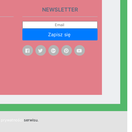
NEWSLETTER
Zapisz się
ą prywatności
s
e
r
w
i
s
u.