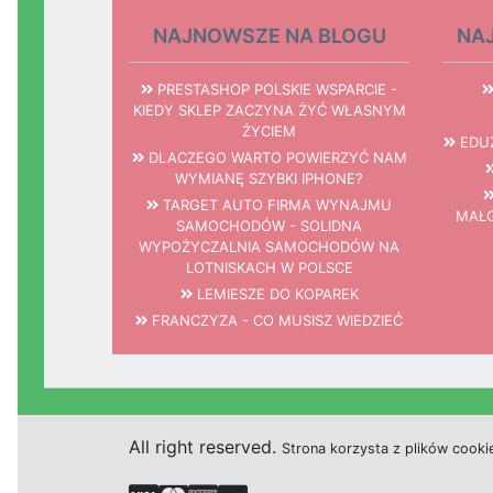
NAJNOWSZE NA BLOGU
NA
PRESTASHOP POLSKIE WSPARCIE -
KIEDY SKLEP ZACZYNA ŻYĆ WŁASNYM
ŻYCIEM
EDUZ
DLACZEGO WARTO POWIERZYĆ NAM
WYMIANĘ SZYBKI IPHONE?
TARGET AUTO FIRMA WYNAJMU
MAŁG
SAMOCHODÓW - SOLIDNA
WYPOŻYCZALNIA SAMOCHODÓW NA
LOTNISKACH W POLSCE
LEMIESZE DO KOPAREK
FRANCZYZA - CO MUSISZ WIEDZIEĆ
All right reserved.
Strona
k
o
r
z
y
s
t
a z plików cooki