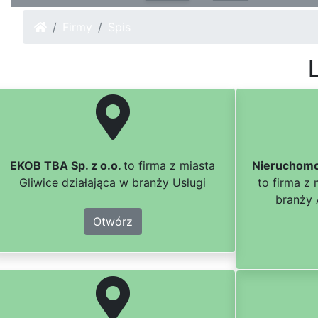
Firmy
Spis
L
EKOB TBA Sp. z o.o.
to firma z miasta
Nieruchomo
Gliwice działająca w branży Usługi
to firma z 
branży 
Otwórz