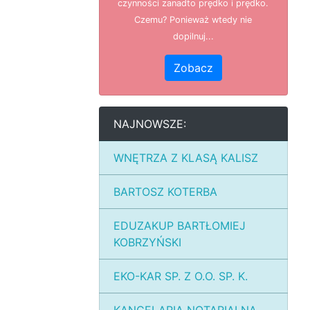
czynności zanadto prędko i prędko.
Czemu? Ponieważ wtedy nie
dopilnuj...
Zobacz
NAJNOWSZE:
WNĘTRZA Z KLASĄ KALISZ
BARTOSZ KOTERBA
EDUZAKUP BARTŁOMIEJ
KOBRZYŃSKI
EKO-KAR SP. Z O.O. SP. K.