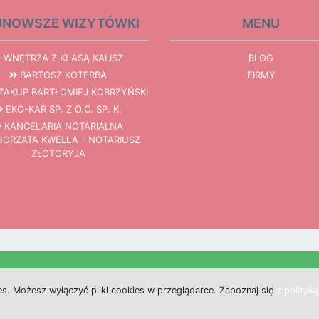
JNOWSZE WIZYTÓWKI
MENU
WNĘTRZA Z KLASĄ KALISZ
BLOG
BARTOSZ KOTERBA
FIRMY
AKUP BARTŁOMIEJ KOBRZYŃSKI
EKO-KAR SP. Z O.O. SP. K.
KANCELARIA NOTARIALNA
ORZATA KWELLA - NOTARIUSZ
ZŁOTORYJA
es.
M
o
ż
e
s
z
w
y
ł
ą
c
z
y
ć
p
l
i
k
i
c
o
o
k
i
e
s w przeglądarce.
Z
a
p
o
z
n
a
j
s
i
ę
z polityk