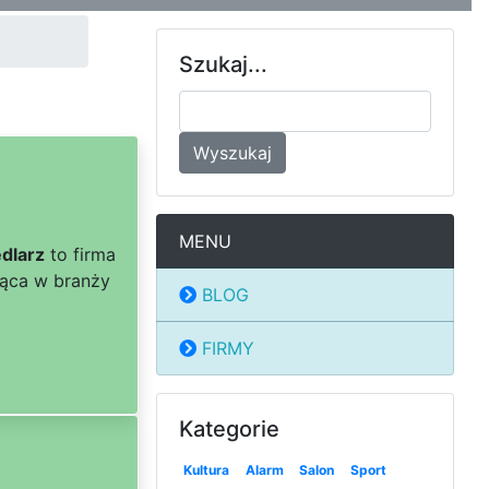
Szukaj...
Wyszukaj
MENU
edlarz
to firma
jąca w branży
BLOG
FIRMY
Kategorie
Kultura
Alarm
Salon
Sport