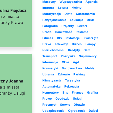
Maszyny
Wypożyczalnia
Agencja
Internet
Sztuka
Kwiaty
lina Fiejdasz
Motoryzacja
Dieta
Gastronomia
a z miasta
Pozycjonowanie
Edukacja
Druk
ranży Prawo
Fotografia
Projekty
Lekarz
Uroda
Bankowość
Reklama
Fitness
Rtv
Instalacje
Zwierzęta
Drzwi
Telewizja
Biznes
Lampy
Nieruchomości
Kredyty
Gsm
Transport
Rozrywka
Suplementy
Informacje
Okna
Agd
Kosmetyki
Budownictwo
Meble
Ubrania
Zdrowie
Parking
czny Joanna
Klimatyzacja
Turystyka
a z miasta
Automatyka
Rekreacja
branży Usługi
Komputery
Bhp
Finanse
Grafika
Prawo
Geodezja
Usługi
Przemysł
Serwis
Obuwie
Ubezpieczenia
Ogrodzenia
Dzieci