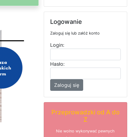
Logowanie
Zaloguj się lub załóż konto
Login:
Hasło:
Zaloguj się
Przeprowadzki od A do
Z
Nie wolno wykonywać pewnych