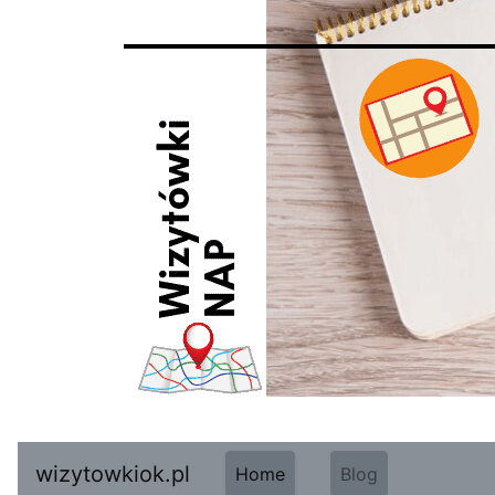
wizytowkiok.pl
Home
Blog