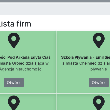
ista firm
ści Pod Arkadą Edyta Ciaś
Szkoła Pływania - Emil Si
miasta Grójec działająca w
z miasta Chełmiec działa
Agencja nieruchomości
pływanie
Otwórz
Otwórz