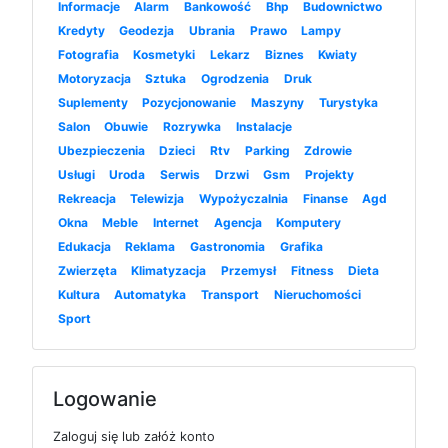
Informacje
Alarm
Bankowość
Bhp
Budownictwo
Kredyty
Geodezja
Ubrania
Prawo
Lampy
Fotografia
Kosmetyki
Lekarz
Biznes
Kwiaty
Motoryzacja
Sztuka
Ogrodzenia
Druk
Suplementy
Pozycjonowanie
Maszyny
Turystyka
Salon
Obuwie
Rozrywka
Instalacje
Ubezpieczenia
Dzieci
Rtv
Parking
Zdrowie
Usługi
Uroda
Serwis
Drzwi
Gsm
Projekty
Rekreacja
Telewizja
Wypożyczalnia
Finanse
Agd
Okna
Meble
Internet
Agencja
Komputery
Edukacja
Reklama
Gastronomia
Grafika
Zwierzęta
Klimatyzacja
Przemysł
Fitness
Dieta
Kultura
Automatyka
Transport
Nieruchomości
Sport
Logowanie
Zaloguj się lub załóż konto