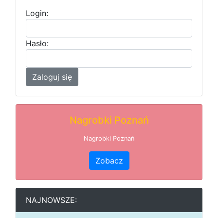
Login:
Hasło:
Zaloguj się
Nagrobki Poznań
Nagrobki Poznań
Zobacz
NAJNOWSZE: