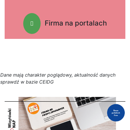
Firma na portalach
D
a
n
e
m
a
j
ą
c
h
a
r
a
k
t
e
r poglądowy,
a
k
t
u
a
l
n
o
ś
ć
d
a
n
y
c
h
s
p
r
a
w
d
ź w bazie CEIDG