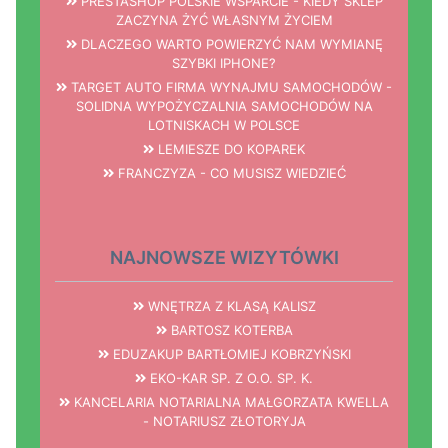
PRESTASHOP POLSKIE WSPARCIE - KIEDY SKLEP
ZACZYNA ŻYĆ WŁASNYM ŻYCIEM
DLACZEGO WARTO POWIERZYĆ NAM WYMIANĘ
SZYBKI IPHONE?
TARGET AUTO FIRMA WYNAJMU SAMOCHODÓW -
SOLIDNA WYPOŻYCZALNIA SAMOCHODÓW NA
LOTNISKACH W POLSCE
LEMIESZE DO KOPAREK
FRANCZYZA - CO MUSISZ WIEDZIEĆ
NAJNOWSZE WIZYTÓWKI
WNĘTRZA Z KLASĄ KALISZ
BARTOSZ KOTERBA
EDUZAKUP BARTŁOMIEJ KOBRZYŃSKI
EKO-KAR SP. Z O.O. SP. K.
KANCELARIA NOTARIALNA MAŁGORZATA KWELLA
- NOTARIUSZ ZŁOTORYJA