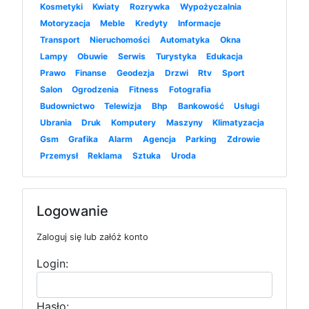
Kosmetyki
Kwiaty
Rozrywka
Wypożyczalnia
Motoryzacja
Meble
Kredyty
Informacje
Transport
Nieruchomości
Automatyka
Okna
Lampy
Obuwie
Serwis
Turystyka
Edukacja
Prawo
Finanse
Geodezja
Drzwi
Rtv
Sport
Salon
Ogrodzenia
Fitness
Fotografia
Budownictwo
Telewizja
Bhp
Bankowość
Usługi
Ubrania
Druk
Komputery
Maszyny
Klimatyzacja
Gsm
Grafika
Alarm
Agencja
Parking
Zdrowie
Przemysł
Reklama
Sztuka
Uroda
Logowanie
Zaloguj się lub załóż konto
Login:
Hasło: