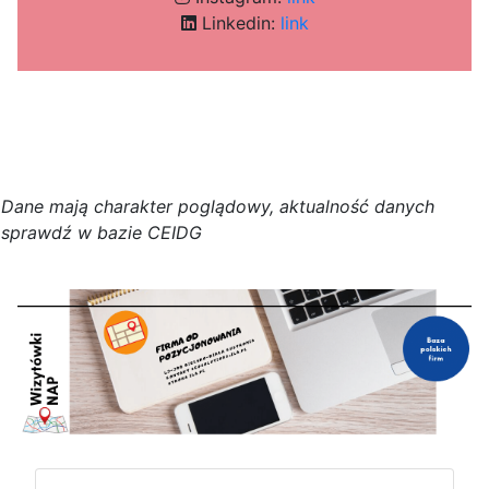
Linkedin:
link
D
a
n
e
m
a
j
ą
c
h
a
r
a
k
t
e
r poglądowy,
a
k
t
u
a
l
n
o
ś
ć
d
a
n
y
c
h
s
p
r
a
w
d
ź w bazie CEIDG