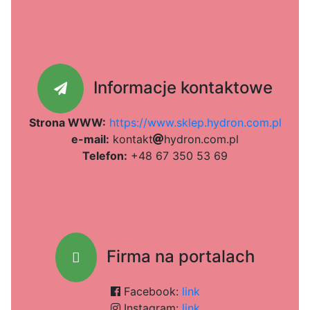
Informacje kontaktowe
Strona WWW:
https://www.sklep.hydron.com.pl
e-mail:
k
o
n
t
a
k
t
ea6
h
c0
y
d
r
o
n
92
.
7c9
c
o
m
9
.
b
p
l
Telefon:
+48 67 350 53 69
Firma na portalach
Facebook:
link
Instagram:
link