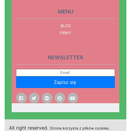
MENU
BLOG
FIRMY
NEWSLETTER
Zapisz się
All right reserved.
Strona
k
o
r
z
y
s
t
a z plików cookies.