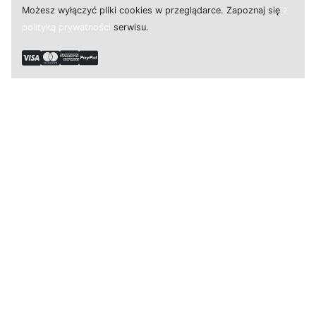
M
o
ż
e
s
z
w
y
ł
ą
c
z
y
ć
p
l
i
k
i
c
o
o
k
i
e
s w przeglądarce.
Z
a
p
o
z
n
a
j
s
i
ę
z
polityką prywatności
s
e
r
w
i
s
u.