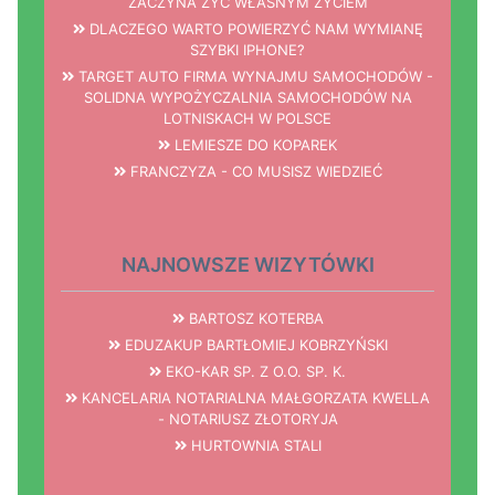
ZACZYNA ŻYĆ WŁASNYM ŻYCIEM
DLACZEGO WARTO POWIERZYĆ NAM WYMIANĘ
SZYBKI IPHONE?
TARGET AUTO FIRMA WYNAJMU SAMOCHODÓW -
SOLIDNA WYPOŻYCZALNIA SAMOCHODÓW NA
LOTNISKACH W POLSCE
LEMIESZE DO KOPAREK
FRANCZYZA - CO MUSISZ WIEDZIEĆ
NAJNOWSZE WIZYTÓWKI
BARTOSZ KOTERBA
EDUZAKUP BARTŁOMIEJ KOBRZYŃSKI
EKO-KAR SP. Z O.O. SP. K.
KANCELARIA NOTARIALNA MAŁGORZATA KWELLA
- NOTARIUSZ ZŁOTORYJA
HURTOWNIA STALI