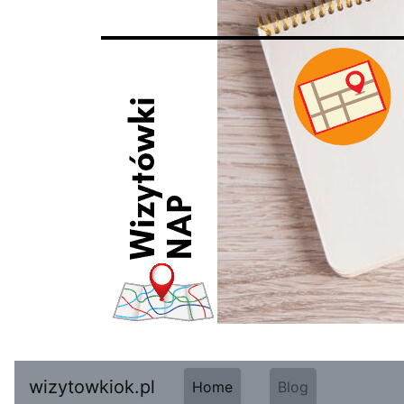
wizytowkiok.pl
Home
Blog