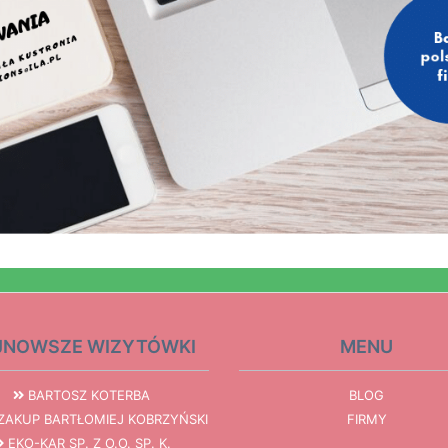
JNOWSZE WIZYTÓWKI
MENU
BARTOSZ KOTERBA
BLOG
AKUP BARTŁOMIEJ KOBRZYŃSKI
FIRMY
EKO-KAR SP. Z O.O. SP. K.