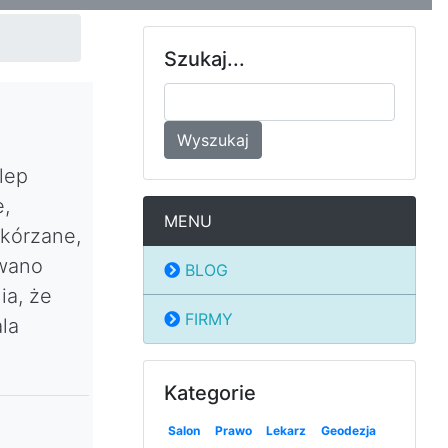
Szukaj...
Wyszukaj
lep
,
MENU
skórzane,
owano
BLOG
ia, że
FIRMY
la
Kategorie
Salon
Prawo
Lekarz
Geodezja