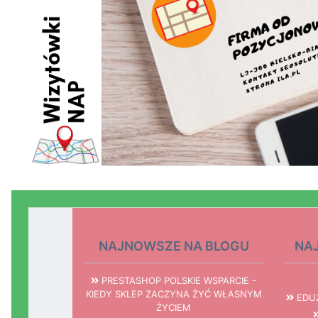
NAJNOWSZE NA BLOGU
NA
PRESTASHOP POLSKIE WSPARCIE -
KIEDY SKLEP ZACZYNA ŻYĆ WŁASNYM
EDUZ
ŻYCIEM