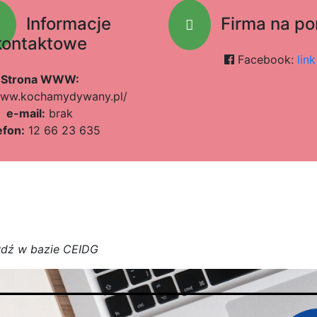
Informacje
Firma na po
kontaktowe
Facebook:
link
Strona WWW:
/www.kochamydywany.pl/
e-mail:
brak
efon:
12 66 23 635
w
d
ź w bazie CEIDG