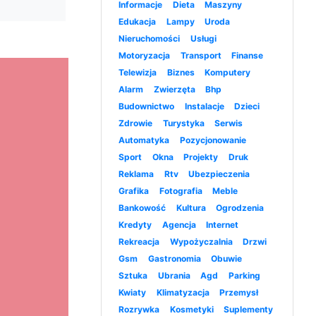
Informacje
Dieta
Maszyny
Edukacja
Lampy
Uroda
Nieruchomości
Usługi
Motoryzacja
Transport
Finanse
Telewizja
Biznes
Komputery
Alarm
Zwierzęta
Bhp
Budownictwo
Instalacje
Dzieci
Zdrowie
Turystyka
Serwis
Automatyka
Pozycjonowanie
Sport
Okna
Projekty
Druk
Reklama
Rtv
Ubezpieczenia
Grafika
Fotografia
Meble
Bankowość
Kultura
Ogrodzenia
Kredyty
Agencja
Internet
Rekreacja
Wypożyczalnia
Drzwi
Gsm
Gastronomia
Obuwie
Sztuka
Ubrania
Agd
Parking
Kwiaty
Klimatyzacja
Przemysł
Rozrywka
Kosmetyki
Suplementy