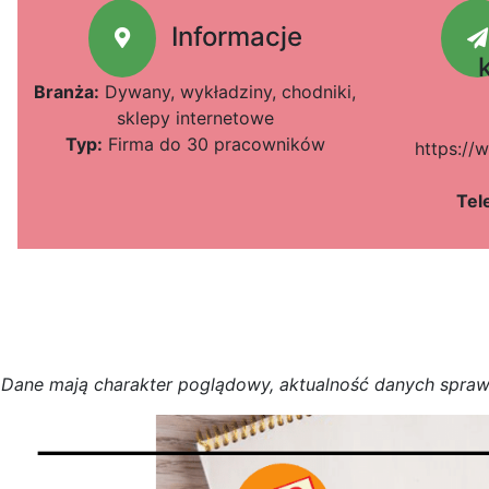
Informacje
Branża:
Dywany, wykładziny, chodniki,
sklepy internetowe
Typ:
Firma do 30 pracowników
https:/
Tel
D
a
n
e
m
a
j
ą
c
h
a
r
a
k
t
e
r poglądowy,
a
k
t
u
a
l
n
o
ś
ć
d
a
n
y
c
h
s
p
r
a