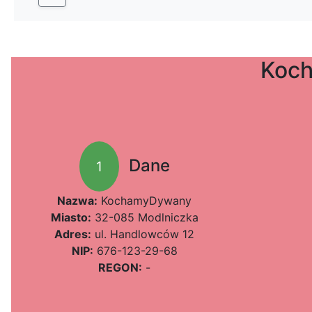
Koc
Dane
1
Nazwa:
KochamyDywany
Miasto:
32-085 Modlniczka
Adres:
ul. Handlowców 12
NIP:
676-123-29-68
REGON:
-