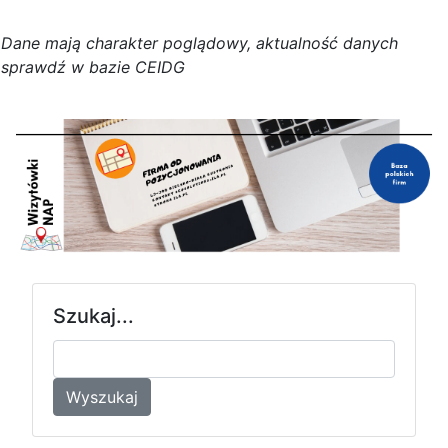
D
a
n
e
m
a
j
ą
c
h
a
r
a
k
t
e
r poglądowy,
a
k
t
u
a
l
n
o
ś
ć
d
a
n
y
c
h
s
p
r
a
w
d
ź w bazie CEIDG
Szukaj...
Wyszukaj