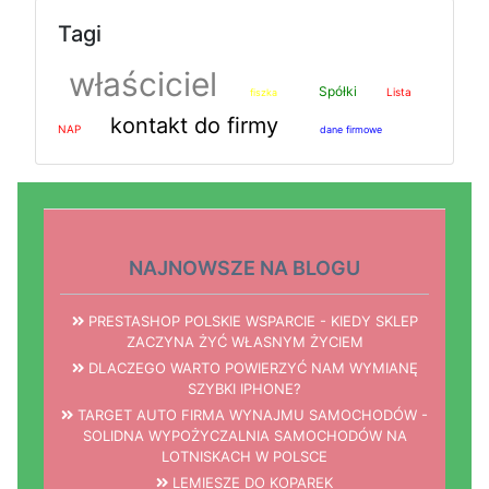
Tagi
właściciel
Spółki
Lista
fiszka
kontakt do firmy
NAP
dane firmowe
NAJNOWSZE NA BLOGU
PRESTASHOP POLSKIE WSPARCIE - KIEDY SKLEP
ZACZYNA ŻYĆ WŁASNYM ŻYCIEM
DLACZEGO WARTO POWIERZYĆ NAM WYMIANĘ
SZYBKI IPHONE?
TARGET AUTO FIRMA WYNAJMU SAMOCHODÓW -
SOLIDNA WYPOŻYCZALNIA SAMOCHODÓW NA
LOTNISKACH W POLSCE
LEMIESZE DO KOPAREK