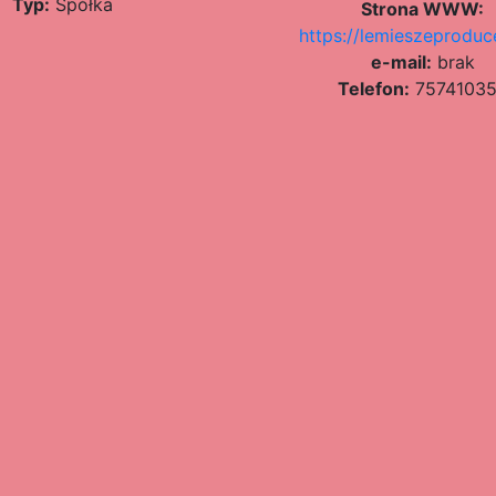
Typ:
Spółka
Strona WWW:
https://lemieszeproduce
e-mail:
brak
Telefon:
7574103