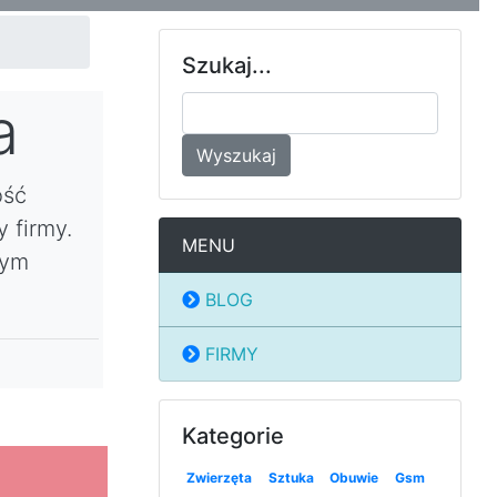
Szukaj...
a
Wyszukaj
ość
 firmy.
MENU
tym
BLOG
FIRMY
Kategorie
Zwierzęta
Sztuka
Obuwie
Gsm