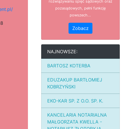
rozwiązywaniu spięć sądowych oraz
pozasądowych, pełni funkcję
nt.pl/
powszech...
58
Zobacz
NAJNOWSZE:
BARTOSZ KOTERBA
EDUZAKUP BARTŁOMIEJ
KOBRZYŃSKI
EKO-KAR SP. Z O.O. SP. K.
KANCELARIA NOTARIALNA
MAŁGORZATA KWELLA -
NOTARIUSZ ZŁOTORYJA