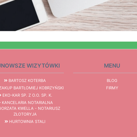
JNOWSZE WIZYTÓWKI
MENU
BARTOSZ KOTERBA
BLOG
AKUP BARTŁOMIEJ KOBRZYŃSKI
FIRMY
EKO-KAR SP. Z O.O. SP. K.
KANCELARIA NOTARIALNA
ORZATA KWELLA - NOTARIUSZ
ZŁOTORYJA
HURTOWNIA STALI