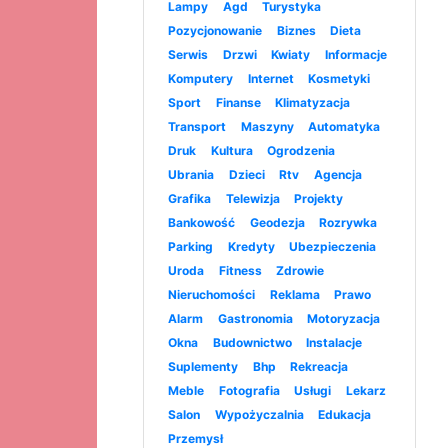
Lampy
Agd
Turystyka
Pozycjonowanie
Biznes
Dieta
Serwis
Drzwi
Kwiaty
Informacje
Komputery
Internet
Kosmetyki
Sport
Finanse
Klimatyzacja
Transport
Maszyny
Automatyka
Druk
Kultura
Ogrodzenia
Ubrania
Dzieci
Rtv
Agencja
Grafika
Telewizja
Projekty
Bankowość
Geodezja
Rozrywka
Parking
Kredyty
Ubezpieczenia
Uroda
Fitness
Zdrowie
Nieruchomości
Reklama
Prawo
Alarm
Gastronomia
Motoryzacja
Okna
Budownictwo
Instalacje
Suplementy
Bhp
Rekreacja
Meble
Fotografia
Usługi
Lekarz
Salon
Wypożyczalnia
Edukacja
Przemysł