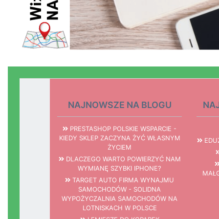
NAJNOWSZE NA BLOGU
NA
PRESTASHOP POLSKIE WSPARCIE -
KIEDY SKLEP ZACZYNA ŻYĆ WŁASNYM
EDUZ
ŻYCIEM
DLACZEGO WARTO POWIERZYĆ NAM
WYMIANĘ SZYBKI IPHONE?
MAŁG
TARGET AUTO FIRMA WYNAJMU
SAMOCHODÓW - SOLIDNA
WYPOŻYCZALNIA SAMOCHODÓW NA
LOTNISKACH W POLSCE