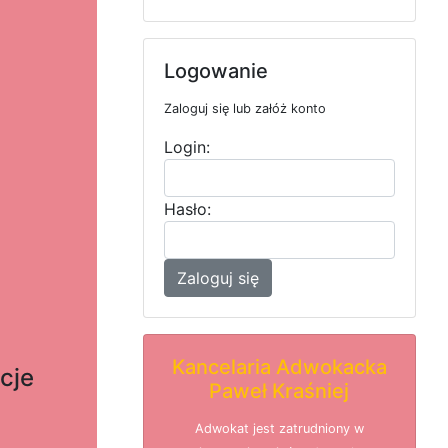
Logowanie
Zaloguj się lub załóż konto
Login:
Hasło:
Zaloguj się
Kancelaria Adwokacka
cje
Paweł Kraśniej
e
Adwokat jest zatrudniony w