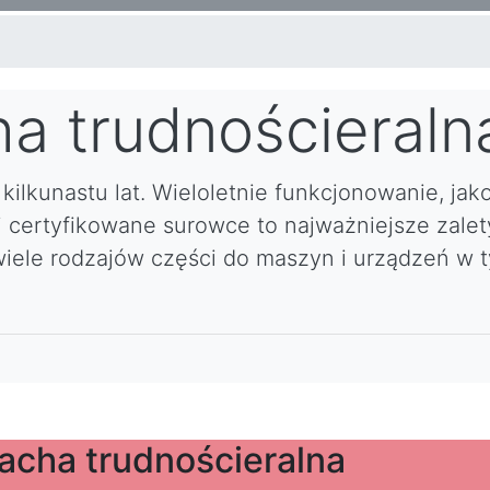
ha trudnościeraln
kilkunastu lat. Wieloletnie funkcjonowanie, jak
ertyfikowane surowce to najważniejsze zalety
wiele rodzajów części do maszyn i urządzeń w 
lacha trudnościeralna