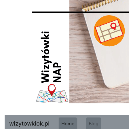
wizytowkiok.pl
Home
Blog