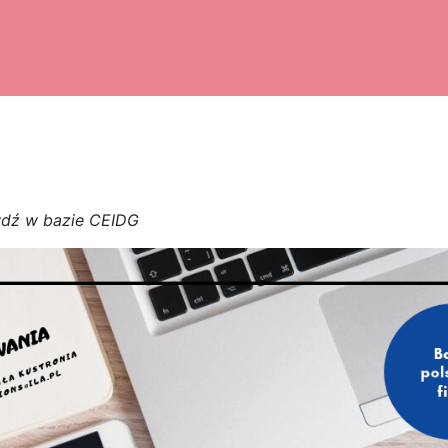
w
d
ź w bazie CEIDG