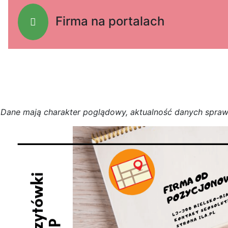
Firma na portalach
D
a
n
e
m
a
j
ą
c
h
a
r
a
k
t
e
r poglądowy,
a
k
t
u
a
l
n
o
ś
ć
d
a
n
y
c
h
s
p
r
a