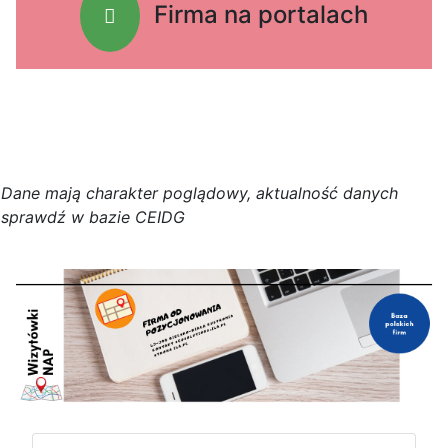
Firma na portalach
D
a
n
e
m
a
j
ą
c
h
a
r
a
k
t
e
r poglądowy,
a
k
t
u
a
l
n
o
ś
ć
d
a
n
y
c
h
s
p
r
a
w
d
ź w bazie CEIDG