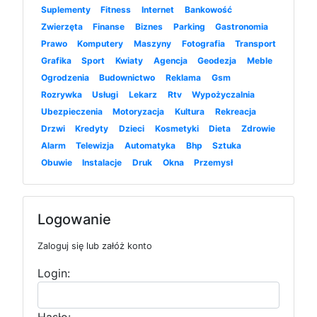
Suplementy
Fitness
Internet
Bankowość
Zwierzęta
Finanse
Biznes
Parking
Gastronomia
Prawo
Komputery
Maszyny
Fotografia
Transport
Grafika
Sport
Kwiaty
Agencja
Geodezja
Meble
Ogrodzenia
Budownictwo
Reklama
Gsm
Rozrywka
Usługi
Lekarz
Rtv
Wypożyczalnia
Ubezpieczenia
Motoryzacja
Kultura
Rekreacja
Drzwi
Kredyty
Dzieci
Kosmetyki
Dieta
Zdrowie
Alarm
Telewizja
Automatyka
Bhp
Sztuka
Obuwie
Instalacje
Druk
Okna
Przemysł
Logowanie
Zaloguj się lub załóż konto
Login: