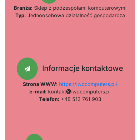
Branża:
Sklep z podzespołami komputerowymi
Typ:
Jednoosobowa działalność gospodarcza
Informacje kontaktowe
Strona WWW:
https://iwocomputers.pl/
e-mail:
k
o
n
t
a
k
t
i
w
285
o
c
o
m
p
u
t
e
r
s
.
52e
p
l
Telefon:
+48 512 761 903