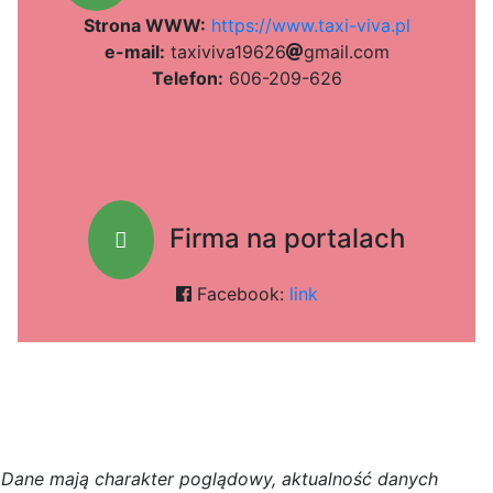
Strona WWW:
https://www.taxi-viva.pl
e-mail:
t
a
x
i
v
i
v
a
1
9
6
2
6
5b
g
m
a
i
l
.
c
o
m
Telefon:
606-209-626
Firma na portalach
Facebook:
link
D
a
n
e
m
a
j
ą
c
h
a
r
a
k
t
e
r poglądowy,
a
k
t
u
a
l
n
o
ś
ć
d
a
n
y
c
h