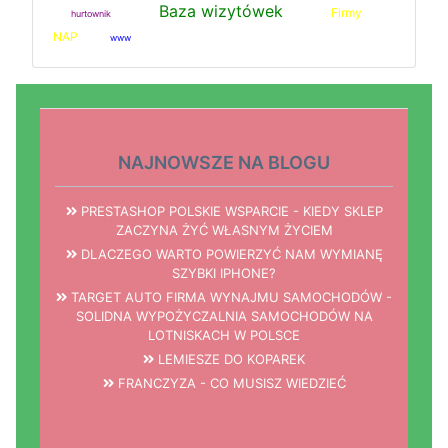
Baza wizytówek
Firmy
hurtownik
NAP
www
NAJNOWSZE NA BLOGU
PRESTASHOP POLSKIE WSPARCIE - KIEDY SKLEP
ZACZYNA ŻYĆ WŁASNYM ŻYCIEM
DLACZEGO WARTO POWIERZYĆ NAM WYMIANĘ
SZYBKI IPHONE?
TARGET AUTO FIRMA WYNAJMU SAMOCHODÓW -
SOLIDNA WYPOŻYCZALNIA SAMOCHODÓW NA
LOTNISKACH W POLSCE
LEMIESZE DO KOPAREK
FRANCZYZA - CO MUSISZ WIEDZIEĆ