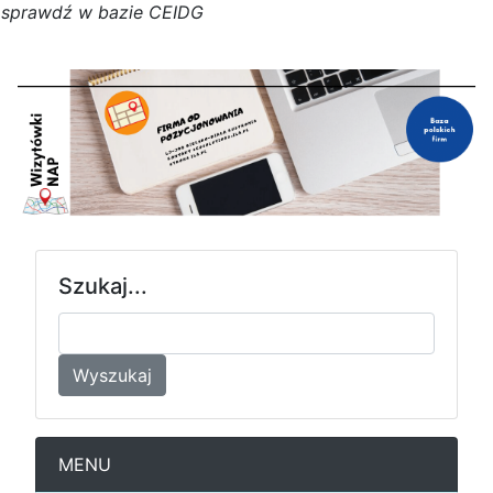
s
p
r
a
w
d
ź w bazie CEIDG
Szukaj...
Wyszukaj
MENU