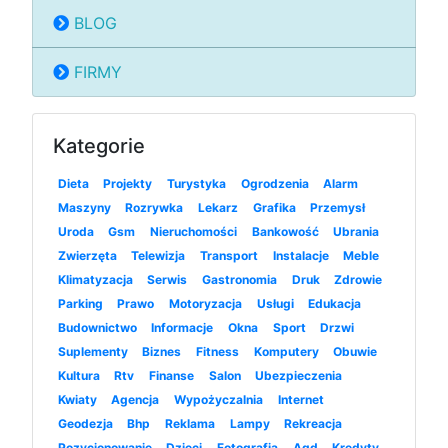
BLOG
FIRMY
Kategorie
Dieta
Projekty
Turystyka
Ogrodzenia
Alarm
Maszyny
Rozrywka
Lekarz
Grafika
Przemysł
Uroda
Gsm
Nieruchomości
Bankowość
Ubrania
Zwierzęta
Telewizja
Transport
Instalacje
Meble
Klimatyzacja
Serwis
Gastronomia
Druk
Zdrowie
Parking
Prawo
Motoryzacja
Usługi
Edukacja
Budownictwo
Informacje
Okna
Sport
Drzwi
Suplementy
Biznes
Fitness
Komputery
Obuwie
Kultura
Rtv
Finanse
Salon
Ubezpieczenia
Kwiaty
Agencja
Wypożyczalnia
Internet
Geodezja
Bhp
Reklama
Lampy
Rekreacja
Pozycjonowanie
Dzieci
Fotografia
Agd
Kredyty